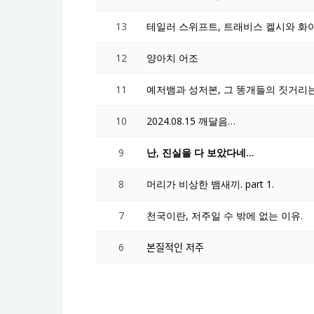
13
테일러 스위프트, 트래비스 켈시와 화
12
양아치 어조
11
예저뱀과 성저본, 그 똥개들의 짓거리
10
2024.08.15 깨달음…
9
난, 진실을 다 보았다네…
8
머리가 비상한 뱀새끼. part 1.
7
천국이란, 저주일 수 밖에 없는 이유.
6
본질적인 저주