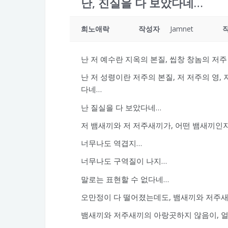
난, 진실을 다 보았다네…
희노애락
작성자
Jamnet
난 저 예수란 지옥의 본질, 씹창 창놈의 저
난 저 성령이란 저주의 본질, 저 저주의 영
다네…
난 질실을 다 보았다네…
저 뱀새끼와 저 저주새끼가, 어떤 뱀새끼인지
너무나도 역겹지…
너무나도 구역질이 나지…
말로는 표현할 수 없다네…
오만정이 다 떨어졌는데도, 뱀새끼와 저주
뱀새끼와 저주새끼의 아랑곳하지 않음이, 얼