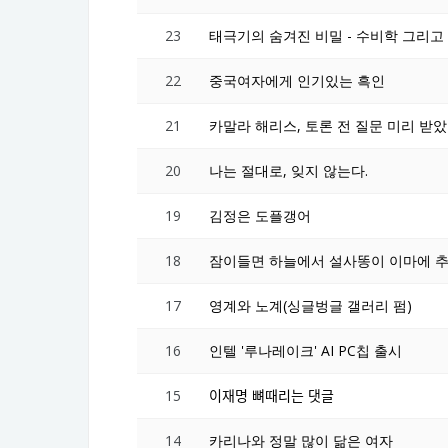
23
태극기의 숨겨진 비밀 - 수비학 그리고
22
중국여자에게 인기있는 흑인
21
카말라 해리스, 토론 전 질문 미리 받았
20
나는 절대로, 잊지 않는다.
19
김정은 도플갱어
18
잠이들면 하늘에서 설사똥이 이마에 추
17
영계와 노계(싱글벙글 갤러리 펌)
16
인텔 '루나레이크' AI PC칩 출시
15
이재명 뼈때리는 댓글
14
카리나와 정말 많이 닮은 여자