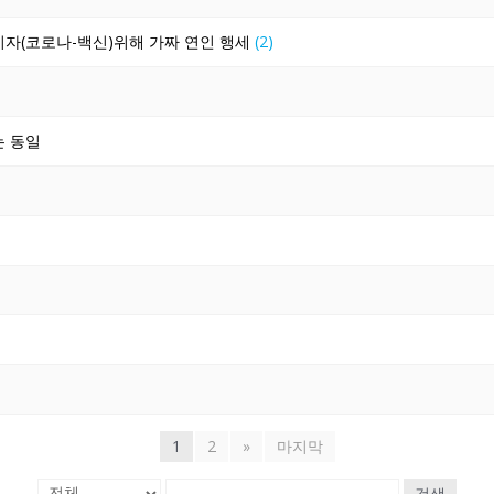
이자(코로나-백신)위해 가짜 연인 행세
(2)
는 동일
1
2
»
마지막