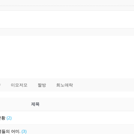
향
이모저모
짤방
희노애락
제목
 근황
(2)
영들의 어미.
(3)