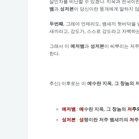
살인자를 비난할 수 있겠나. 지옥과 천국이란
뱀
과
성저본
이 당신이란 똥개에게 말하지 않
두번째
, 그래야 언제라도, 뱀새끼 혓바닥을
새끼라고, 강도가, 스스로 강도라고 자백하는
그래서 이
예저뱀
과
성저본
이 씨뿌리는 저주
한다.
추신) 이후로는 이
예수란 지옥, 그 창놈의 
예저뱀
:
예
수란 지옥, 그 창놈의
저
주
성저본
:
성
령이란 저주 뱀새끼의
저
주