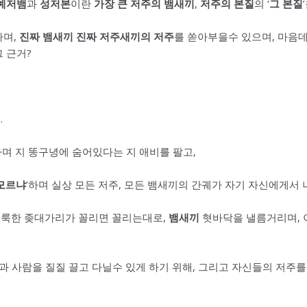
예저뱀
과
성저본
이란
가장 큰 저주의 뱀새끼
,
저주의 본질
의 ‘
그 본질
하며,
진짜 뱀새끼 진짜 저주새끼의 저주
를 쏟아부을수 있으며, 마음데
그 근거?
…
하며 지 똥구녕에 숨어있다는 지 애비를 팔고,
 모르냐
’하며 실상 모든 저주, 모든 뱀새끼의 간궤가 자기 자신에게서
거룩한 좆대가리가 꼴리면 꼴리는대로,
뱀새끼
혓바닥을 낼름거리며, 
탄과 사람을 질질 끌고 다닐수 있게 하기 위해, 그리고 자신들의 저주