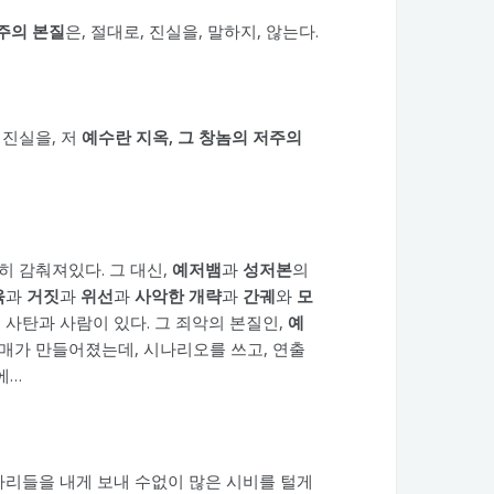
주의 본질
은, 절대로, 진실을, 말하지, 않는다.
 진실을, 저
예수란 지옥, 그 창놈의 저주의
히 감춰져있다. 그 대신,
예저뱀
과
성저본
의
육
과
거짓
과
위선
과
사악한 개략
과
간궤
와
모
 사탄과 사람이 있다. 그 죄악의 본질인,
예
매가 만들어졌는데, 시나리오를 쓰고, 연출
에…
파리들을 내게 보내 수없이 많은 시비를 털게