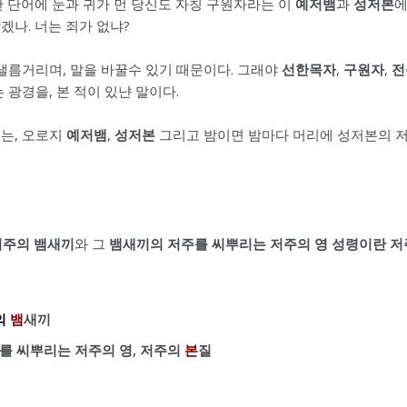
 단어에 눈과 귀가 먼 당신도 자칭 구원자라는 이
예저뱀
과
성저본
에
겠나. 너는 죄가 없냐?
 낼름거리며, 말을 바꿀수 있기 때문이다. 그래야
선한목자
,
구원자
,
전
 광경을, 본 적이 있냔 말이다.
는, 오로지
예저뱀
,
성저본
그리고 밤이면 밤마다 머리에 성저본의 
저주의 뱀새끼
와 그
뱀새끼의 저주를 씨뿌리는 저주의 영 성령이란 저
의
뱀
새끼
를 씨뿌리는 저주의 영, 저주의
본
질