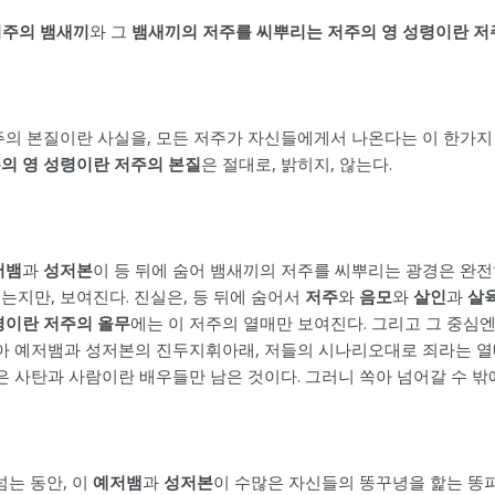
저주의 뱀새끼
와 그
뱀새끼의 저주를 씨뿌리는 저주의 영 성령이란 저
주의 본질이란 사실을, 모든 저주가 자신들에게서 나온다는 이 한가지
의 영 성령이란 저주의 본질
은 절대로, 밝히지, 않는다.
저뱀
과
성저본
이 등 뒤에 숨어 뱀새끼의 저주를 씨뿌리는 광경은 완전
지만, 보여진다. 진실은, 등 뒤에 숨어서
저주
와
음모
와
살인
과
살
경이란 저주의 올무
에는 이 저주의 열매만 보여진다. 그리고 그 중심엔
받아 예저뱀과 성저본의 진두지휘아래, 저들의 시나리오대로 죄라는 열
은 사탄과 사람이란 배우들만 남은 것이다. 그러니 쏙아 넘어갈 수 밖
넘는 동안, 이
예저뱀
과
성저본
이 수많은 자신들의 똥꾸녕을 핥는 똥