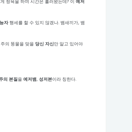
게 쌍욕을 하며 시간은 흘러왔는데? 이
예저
능자
행세를 할 수 있지 않겠나. 뱀새끼가, 뱀
저주의 똥물을 맞을
당신 자신
만 알고 있어야
주의 본질
을
예저뱀
,
성저본
이라 칭한다.