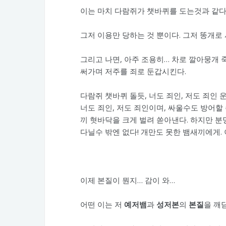
이는 마치 다람쥐가 챗바퀴를 도는것과 같다
그저 이용만 당하는 것 뿐이다. 그저 똥개로
그리고 나면, 아주 조용히… 차로 깔아뭉개 
써가며 저주를 죄로 둔갑시킨다.
다람쥐 챗바퀴 돌듯, 너도 죄인, 저도 죄인
너도 죄인, 저도 죄인이며, 싸울수도 방어할 
끼 혓바닥을 크게 벌려 쏟아낸다. 하지만 
다닐수 밖엔 없다! 개만도 못한 뱀새끼에게. 
이제 본질이 뭔지… 감이 와…
어떤 이는 저
예저뱀
과
성저본
의
본질
을 깨