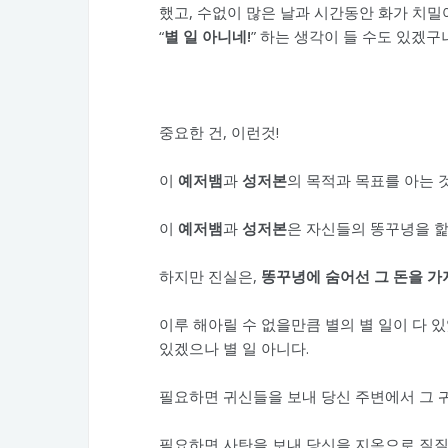
했고, 수없이 많은 날과 시간동안 화가 치밀
“
별 일 아니네!
” 하는 생각이 들 수도 있겠구
중요한 건, 이런것!
이
예저뱀
과
성저본
의 목적과 목표를 아는 
이
예저뱀
과
성저본
은 자신들의 똥꾸녕을 핥
하지만 진실은,
똥꾸녕에 숨어선 그 돈을 가
이루 해아릴 수 없을만큼 별의 별 일이 다 
있겠으나 별 일 아니다.
필요하면 귀신들을 보내 당신 주변에서 그 귀
필요하면 사탄을 보내 당신을 지옥으로 질질 