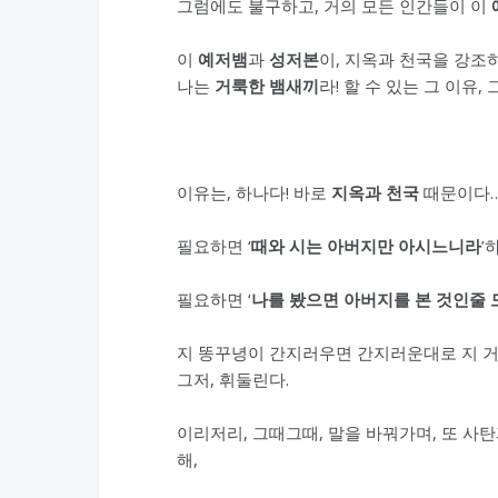
그럼에도 불구하고, 거의 모든 인간들이 이
이
예저뱀
과
성저본
이, 지옥과 천국을 강조
나는
거룩한 뱀새끼
라! 할 수 있는 그 이유, 
이유는, 하나다! 바로
지옥과 천국
때문이다
필요하면 ‘
때와 시는 아버지만 아시느니라
’
필요하면 ‘
나를 봤으면 아버지를 본 것인줄
지 똥꾸녕이 간지러우면 간지러운대로 지 
그저, 휘둘린다.
이리저리, 그때그때, 말을 바꿔가며, 또 사
해,