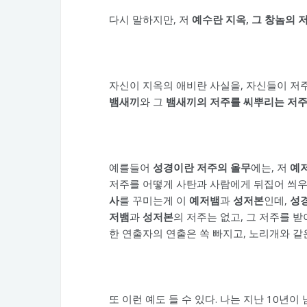
다시 말하지만, 저
예수란 지옥, 그 창놈의 
자신이 지옥의 애비란 사실을, 자신들이 저
뱀새끼
와 그
뱀새끼의 저주를 씨뿌리는 저주
예를들어
성경이란 저주의 올무
에는, 저
예
저주를 어떻게 사탄과 사람에게 뒤집어 씌우는
사
를 꾸미는게 이
예저뱀
과
성저본
인데,
성
저뱀
과
성저본
의 저주는 없고, 그 저주를 
한 연출자의 연출은 쏙 빠지고, 노리개와 같
또 이런 예도 들 수 있다. 나는 지난 10년이 