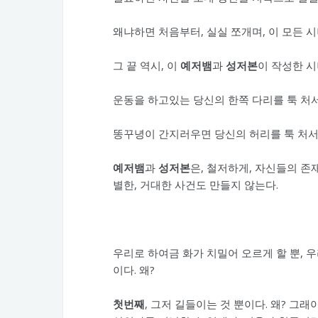
왜냐하면 처음부터, 실실 쪼개며, 이 모든
그 끝 역시, 이
예저뱀
과
성저본
이 작성한 시
운동을 하고있는 당신의 한쪽 다리를 툭 처서 
똥꾸녕이 간지러우면 당신의 허리를 툭 처서 
예저뱀
과
성저본
은, 철저하게, 자신들의 존
별한, 거대한 사건도 만들지 않는다.
우리로 하여금 화가 치밀어 오르게 할 뿐, 
이다. 왜?
첫번째
, 그저 길들이는 것 뿐이다. 왜? 그