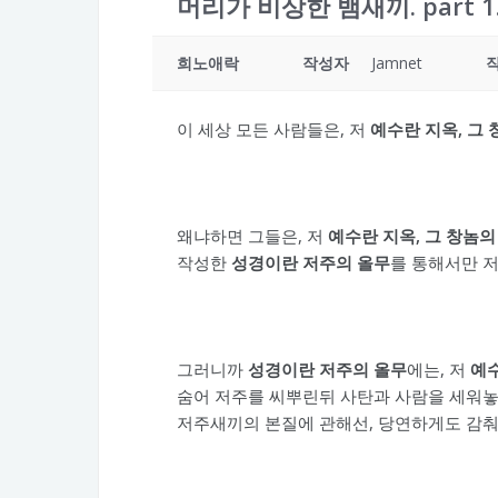
머리가 비상한 뱀새끼. part 1
희노애락
작성자
Jamnet
이 세상 모든 사람들은, 저
예수란 지옥, 그
왜냐하면 그들은, 저
예수란 지옥, 그 창놈
작성한
성경이란 저주의 올무
를 통해서만 
그러니까
성경이란 저주의 올무
에는, 저
예수
숨어 저주를 씨뿌린뒤 사탄과 사람을 세워놓
저주새끼의 본질에 관해선, 당연하게도 감춰