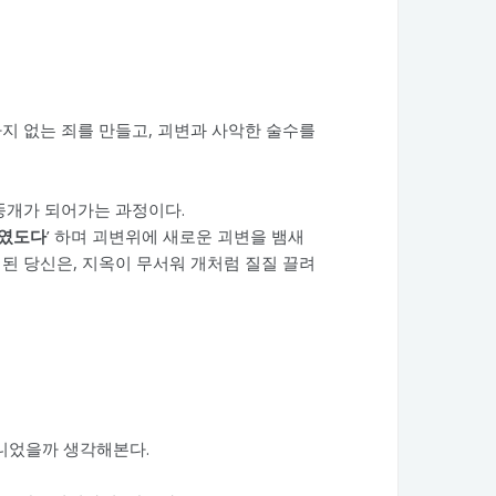
지 없는 죄를 만들고, 괴변과 사악한 술수를
 똥개가 되어가는 과정이다.
하였도다
’ 하며 괴변위에 새로운 괴변을 뱀새
가 된 당신은, 지옥이 무서워 개처럼 질질 끌려
니었을까 생각해본다.