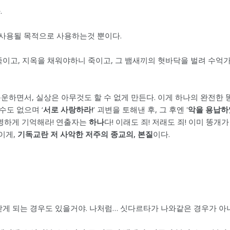
.
 사용될 목적으로 사용하는것 뿐이다.
죽이고, 지옥을 채워야하니 죽이고, 그 뱀새끼의 혓바닥을 벌려 수억가
 운운하면서, 실상은 아무것도 할 수 없게 만든다. 이게 하나의 완전한
수도 없으며 ‘
서로 사랑하라!
’ 괴변을 토해낸 후, 그 후엔 '
악을 용납
분명하게 기억해라! 연출자는
하나
다! 이래도 죄! 저래도 죄! 이미 똥개
이게,
기독교란 저 사악한 저주의 종교의, 본질
이다.
닫게 되는 경우도 있을거야. 나처럼… 싯다르타가 나와같은 경우가 아