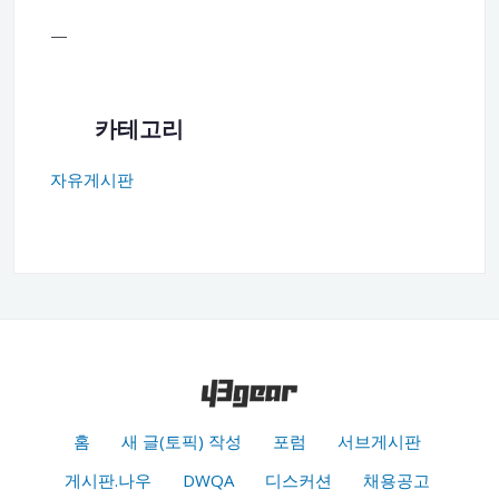
—
카테고리
자유게시판
홈
새 글(토픽) 작성
포럼
서브게시판
게시판.나우
DWQA
디스커션
채용공고