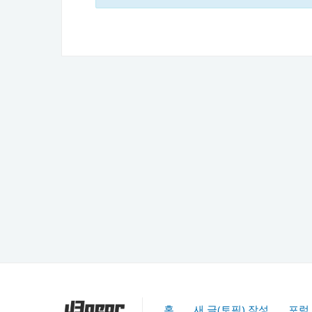
홈
새 글(토픽) 작성
포럼