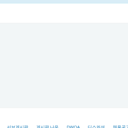
서브게시판
게시판.나우
DWQA
디스커션
채용공