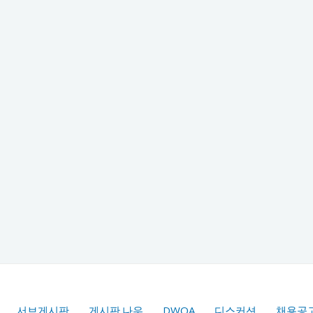
서브게시판
게시판.나우
DWQA
디스커션
채용공