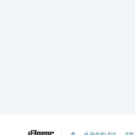
홈
새 글(토픽) 작성
포럼